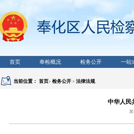
首页
奉检概况
检务公开
一站
当前位置：
首页
检务公开
法律法规
>
>
中华人民
发