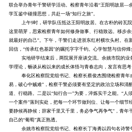
联合举办青年干警研学活动。检察青年沿着
“
王阳明故居
—
学互鉴中碰撞思想，共赴一场
“
知行之旅
”
。
上午
9
时，研学队伍抵达王阳明故居。在古朴的砖瓦
这里萌芽，思索检察青年如何修身做事、行稳致远。移步余
就最好的自己
”
。下午，干警们走进浙东红村横坎头村。在
回信，
“
传承红色基因
”
的嘱托字字千钧。心学智慧与信仰烽
实地研学结束后，两院展开座谈交流。余姚市院的业
学理论，畅谈从检以来的成长体悟与青春志向，发言有思考
奉化区检察院党组书记、检察长蔡俊杰围绕检察青年
易，破心中贼难
”
，检察干警必须要有坚定的政治立场和清
道、行稳路。二是以
“
知行合一
”
为要，淬炼实干之能。
“
人
一个案件
”
落到实处，把每一个环节做到位、让每一个细节
要静候再静候；辞家千里又千里，务必争气再争气
”
，青年
自己的
“
葡萄
”
真正熟透。
余姚市检察院党组书记、检察长丁海勇以四句名诗警