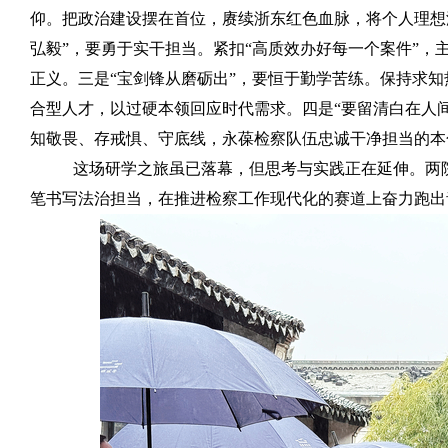
仰。把政治建设摆在首位，赓续浙东红色血脉，将个人理想
弘毅
”
，要勇于实干担当。紧扣
“
高质效办好每一个案件
”
，
正义。三是
“
宝剑锋从磨砺出
”
，要恒于勤学苦练。保持求知
合型人才，以过硬本领回应时代需求。四是
“
要留清白在人
知敬畏、存戒惧、守底线，永葆检察队伍忠诚干净担当的本
这场研学之旅虽已落幕，但思考与实践正在延伸。两
笔书写法治担当，在推进检察工作现代化的赛道上奋力跑出